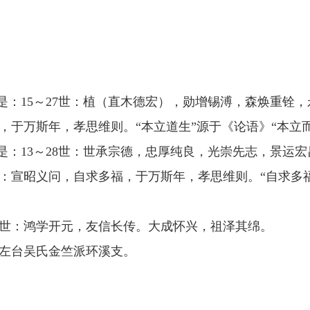
是：15～27世：植（直木德宏），勋增锡溥，森焕重铨，永
，于万斯年，孝思维则。“本立道生”源于《论语》“本立而
是：13～28世：世承宗德，忠厚纯良，光崇先志，景运宏
字：宣昭义问，自求多福，于万斯年，孝思维则。“自求多
～52世：鸿学开元，友信长传。大成怀兴，祖泽其绵。
左台吴氏金竺派环溪支。