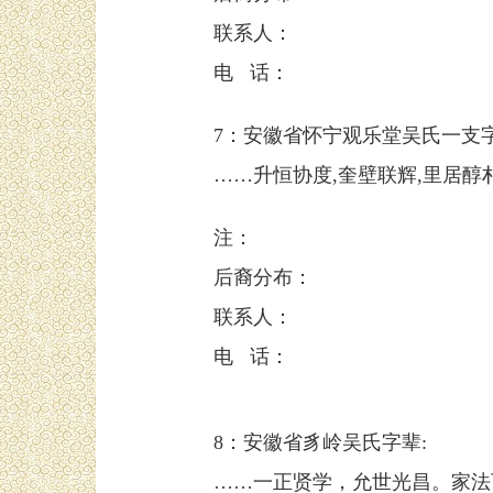
联系人：
电 话：
7：安徽省怀宁观乐堂吴氏一支字
……升恒协度,奎壁联辉,里居醇朴,
注：
后裔分布：
联系人：
电 话：
8：安徽省豸岭吴氏字辈:
……一正贤学，允世光昌。家法