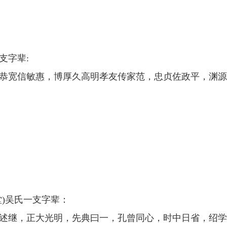
支字辈:
恭宽信敏惠，博厚久高明孝友传家范，忠贞佐政平，渊源
堂)吴氏一支字辈：
述继，正大光明，先典曰一，孔曾同心，时中日省，绍学