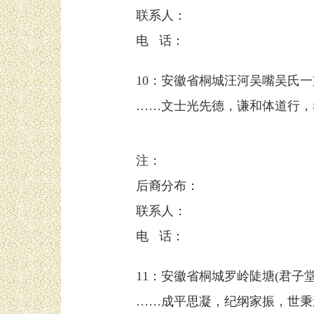
联系人：
电 话：
10：安徽省桐城汪河吴嘴吴氏一
……文士光先德，谦和体道行，
注：
后裔分布：
联系人：
电 话：
11：安徽省桐城罗岭陡塘(君子
……成平思凝，纪纲家振，世秉