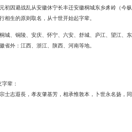
元初因避战乱从安徽休宁长丰迁安徽桐城东乡豸岭（今枞
行相生的原则取名，从十世开始起字辈。
桐城、铜陵、安庆、怀宁、六安、舒城、庐江、望江、东
徽省外：江西、浙江、陕西、河南等地。
支字辈：
宗士志遐長，孝友肇基芳，相承惟敦本，卜世永名扬，同