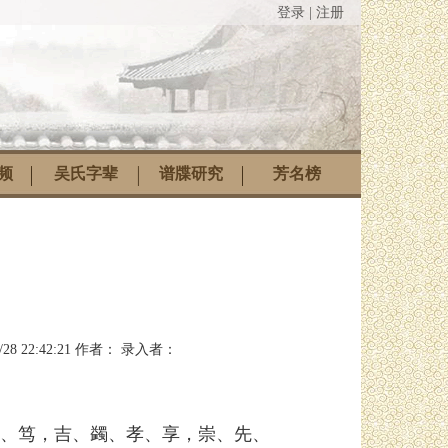
登录
|
注册
频
吴氏字辈
谱牒研究
芳名榜
/28 22:42:21
作者：
录入者：
、笃，吉、蠲、孝、享，崇、先、