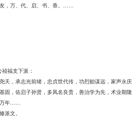
友，万、代、启、书、香。……
公祯福支下派：
尧天，承志光前绪，忠贞世代传，功烈贻谋远，家声永庆
基固，佑启子孙贤，多凤名良贵，善治学为先，术业期隆
万年……
修派文。