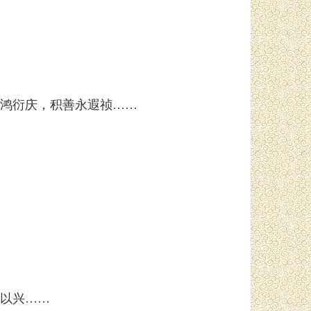
鸿衍庆，积善永遐祯……
以兴……