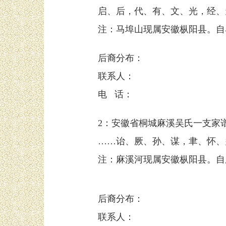
启、后，代、有、文、光，经、
注：马埠山现属安徽枞阳县。自
后裔分布：
联系人：
电 话：
2：安徽省桐城麻溪吴氏一支家
……诒、厥、孙、谋，聿、怀、
注：麻溪河现属安徽枞阳县。自
后裔分布：
联系人：