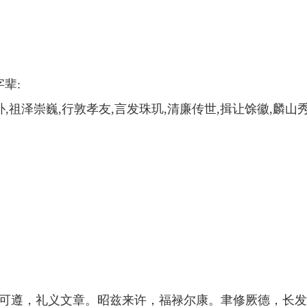
辈:
祖泽崇巍,行敦孝友,言发珠玑,清廉传世,揖让馀徽,麟山秀毓,
可遵，礼义文章。昭兹来许，福禄尔康。聿修厥德，长发