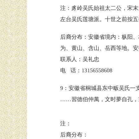
注：豸岭吴氏始祖太二公，宋末
左台吴氏莲塘派。十世之前按五
后裔分布：安徽省境内：枞阳、
为、黄山、含山、岳西等地。安
联系人：吴礼忠
电 话：13156558608
9：安徽省桐城县东中畈吴氏一
……習德伯仲萬，文时夢自孔，
注：
后裔分布：