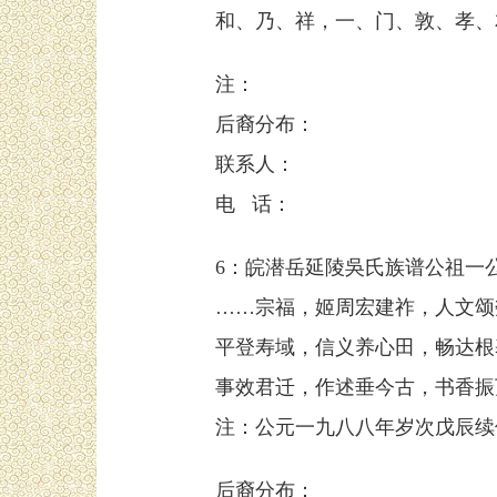
和、乃、祥，一、门、敦、孝、
注：
后裔分布：
联系人：
电 话：
6：皖潜岳延陵吳氏族谱公祖一
……宗福，姬周宏建祚，人文颂
平登寿域，信义养心田，畅达根
事效君迁，作述垂今古，书香振
注：公元一九八八年岁次戊辰续
后裔分布：