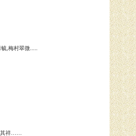
梅村翠微.....
其祥……