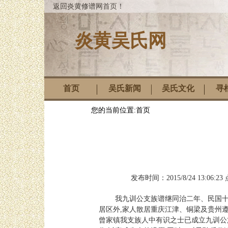
返回炎黄修谱网首页！
炎黄吴氏网
首页
吴氏新闻
吴氏文化
寻
您的当前位置:
首页
发布时间：
2015/8/24 13:06:23
我九训公支族谱继同治二年、民国十
居区外
,
家人散居重庆江津、铜梁及贵州
曾家镇我支族人中有识之士已成立九训公