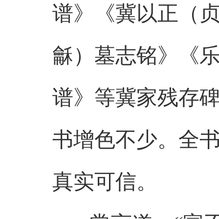
谱》《冀以正（
龢）墓志铭》《
谱》等冀家残存
书增色不少。全
真实可信。