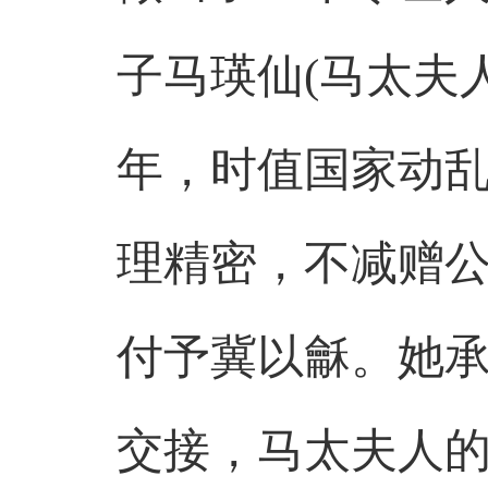
子马瑛仙(马太夫
年，时值国家动乱
理精密，不减赠公
付予冀以龢。她
交接，马太夫人