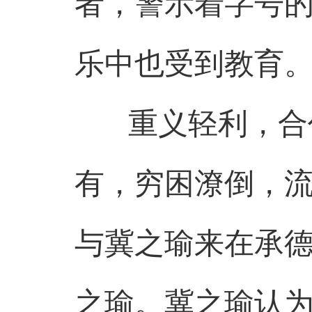
者，警示着字号
乐中也受到教育
重义轻利，合作
有，穷困潦倒，
与冀之瑜来在承
之瑜。冀之瑜认